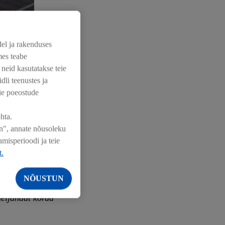
del ja rakenduses
mes teabe
et. Nüüd
 neid kasutatakse teie
erulisel ajal
dli teenustes ja
eie poeostude
hta.
 ja lükkab
un", annate nõusoleku
misperioodi ja teie
t.
d nii igapäeva-
NÕUSTUN
tis avati
neljandat korda