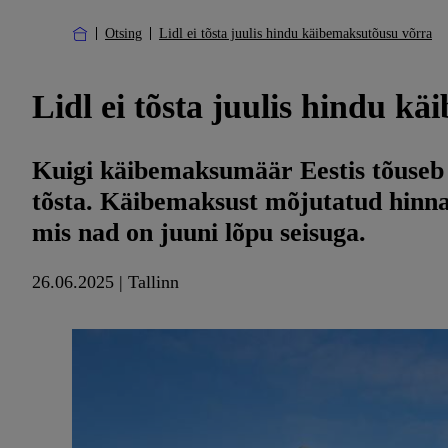
Otsing
Lidl ei tõsta juulis hindu käibemaksutõusu võrra
Lidl ei tõsta juulis hindu k
Kuigi käibemaksumäär Eestis tõuseb ju
tõsta. Käibemaksust mõjutatud hinnat
mis nad on juuni lõpu seisuga.
26.06.2025 | Tallinn