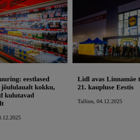
uuring: eestlased
Lidl avas Linnamäe 
 jõululaualt kokku,
21. kaupluse Eestis
d kulutavad
Tallinn, 04.12.2025
lt
8.12.2025