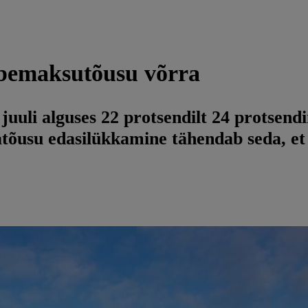
äibemaksutõusu võrra
uli alguses 22 protsendilt 24 protsendini
õusu edasilükkamine tähendab seda, et 