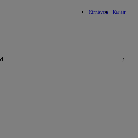
Kinnisvara
Karjäär
id