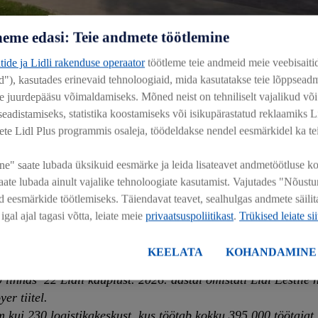
eme edasi: Teie andmete töötlemine
itide ja Lidli rakenduse operaator
töötleme teie andmeid meie veebisaiti
sed"), kasutades erinevaid tehnoloogiaid, mida kasutatakse teie lõppsead
ntidele parima võimaliku hinna eest parima kvaliteediga tood
le juurdepääsu võimaldamiseks. Mõned neist on tehniliselt vajalikud või
es käibemaksutõusu enda kanda ja pakkudes klientidele niigi ke
adistamiseks, statistika koostamiseks või isikupärastatud reklaamiks Li
rbanski
.
lete Lidl Plus programmis osaleja, töödeldakse nendel eesmärkidel ka t
" saate lubada üksikuid eesmärke ja leida lisateavet andmetöötluse ko
ne valik. Seetõttu hoiab Lidl oma hindu madalamal 27. juulini
aate lubada ainult vajalike tehnoloogiate kasutamist. Vajutades "Nõust
e.
d eesmärkide töötlemiseks. Täiendavat teavet, sealhulgas andmete säilita
gal ajal tagasi võtta, leiate meie
privaatsuspoliitikast
.
Trükised leiate sii
es Eesti poodides läbi erilised allahindlused, mis on suunatu
KEELATA
KOHANDAMINE
s müüb kvaliteetseid tooteid parima hinnaga üle Euroopa. Ees
 linnas 22 Lidli kauplust. 2026. aastal omistati Lidl Eestile 
er tiitel.
m kui 230 logistikakeskust, kus töötab kokku 395 000 töötajat.