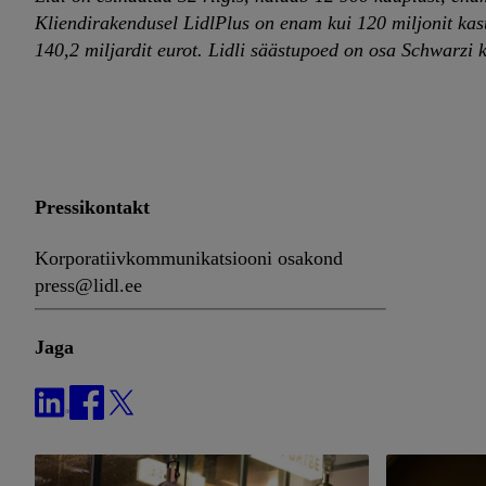
Kliendirakendusel LidlPlus on enam kui 120 miljonit kasu
140,2 miljardit eurot. Lidli säästupoed on osa Schwarzi
Pressikontakt
Korporatiivkommunikatsiooni osakond
press@lidl.ee
Jaga