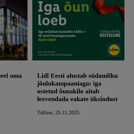
teel oma
Lidl Eesti alustab südamliku
jõulukampaaniaga: iga
ostetud õunakilo aitab
leevendada eakate üksindust
Tallinn, 25.11.2025