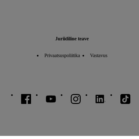
Juriidiline teave
Privaatsuspoliitika
Vastavus