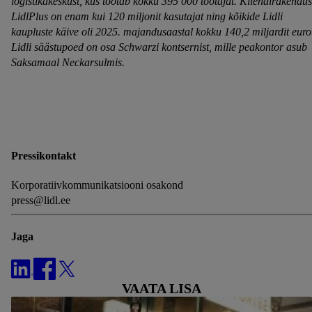
logistikakeskust, kus töötab kokku 395 000 töötajat. Kliendirakendus
eespool nimetatud eesmärkide töötlemiseks. Täiendavat teavet,
LidlPlus on enam kui 120 miljonit kasutajat ning kõikide Lidli
sealhulgas andmete säilitamisperioodi ja teie õigust oma
kaupluste käive oli 2025. majandusaastal kokku 140,2 miljardit euro
nõusolekut igal ajal tagasi võtta, leiate meie
Lidli säästupoed on osa Schwarzi kontsernist, mille peakontor asub
privaatsuspoliitikast
.
Trükised leiate siit.
Saksamaal Neckarsulmis.
Pressikontakt
Korporatiivkommunikatsiooni osakond
press@lidl.ee
Jaga
VAATA LISA