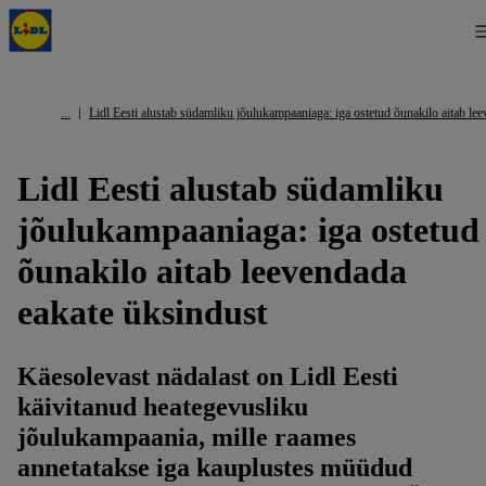
Lidl Eesti alustab südamliku jõulukampaaniaga: iga ostetud õunakilo aitab le
Lidl Eesti alustab südamliku
jõulukampaaniaga: iga ostetud
õunakilo aitab leevendada
eakate üksindust
Käesolevast nädalast on Lidl Eesti
käivitanud heategevusliku
jõulukampaania, mille raames
annetatakse iga kauplustes müüdud