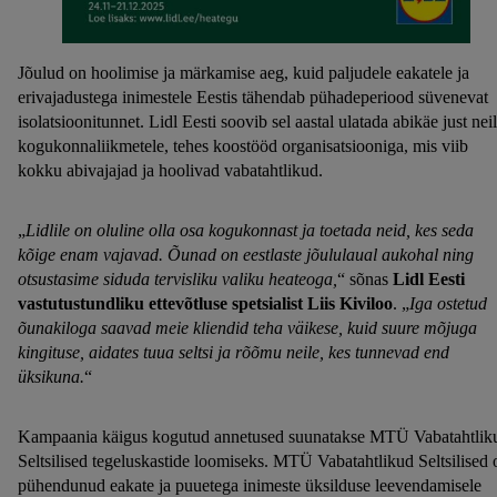
Jõulud on hoolimise ja märkamise aeg, kuid paljudele eakatele ja
erivajadustega inimestele Eestis tähendab pühadeperiood süvenevat
isolatsioonitunnet. Lidl Eesti soovib sel aastal ulatada abikäe just nei
kogukonnaliikmetele, tehes koostööd organisatsiooniga, mis viib
kokku abivajajad ja hoolivad vabatahtlikud.
„
Lidlile on oluline olla osa kogukonnast ja toetada neid, kes seda
kõige enam vajavad. Õunad on eestlaste jõululaual aukohal ning
otsustasime siduda tervisliku valiku heateoga,
“ sõnas
Lidl Eesti
vastutustundliku ettevõtluse spetsialist Liis Kiviloo
. „
Iga ostetud
õunakiloga saavad meie kliendid teha väikese, kuid suure mõjuga
kingituse, aidates tuua seltsi ja rõõmu neile, kes tunnevad end
üksikuna.
“
Kampaania käigus kogutud annetused suunatakse MTÜ Vabatahtlik
Seltsilised tegeluskastide loomiseks. MTÜ Vabatahtlikud Seltsilised 
pühendunud eakate ja puuetega inimeste üksilduse leevendamisele