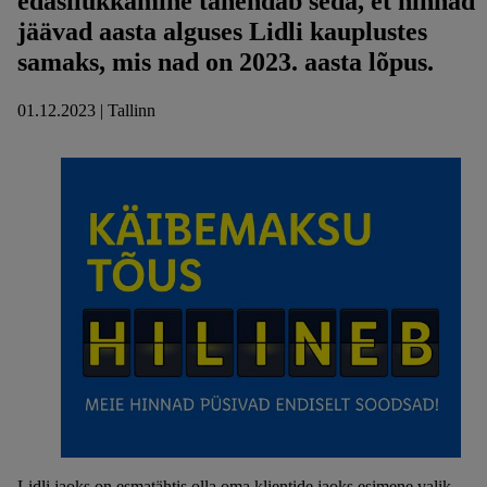
edasilükkamine tähendab seda, et hinnad
jäävad aasta alguses Lidli kauplustes
samaks, mis nad on 2023. aasta lõpus.
01.12.2023 | Tallinn
Lidli jaoks on esmatähtis olla oma klientide jaoks esimene valik.