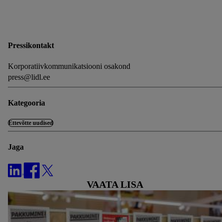
sealhulgas andmete säilitamisperioodi ja teie õigust oma
nõusolekut igal ajal tagasi võtta, leiate meie
privaatsuspoliitikast
.
Trükised leiate siit.
Pressikontakt
Korporatiivkommunikatsiooni osakond
press@lidl.ee
Kategooria
Ettevõtte uudised
Jaga
VAATA LISA