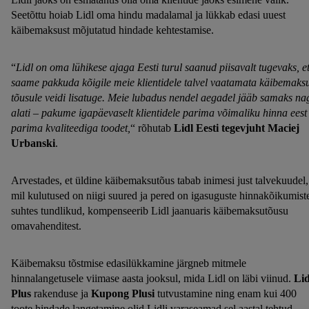
Seetõttu hoiab Lidl oma hindu madalamal ja lükkab edasi uuest
käibemaksust mõjutatud hindade kehtestamise.
“
Lidl on oma lühikese ajaga Eesti turul saanud piisavalt tugevaks, e
saame pakkuda kõigile meie klientidele talvel vaatamata käibemaks
tõusule veidi lisatuge. Meie lubadus nendel aegadel jääb samaks na
alati – pakume igapäevaselt klientidele parima võimaliku hinna eest
parima kvaliteediga toodet,
“ rõhutab
Lidl Eesti tegevjuht Maciej
Urbanski
.
Arvestades, et üldine käibemaksutõus tabab inimesi just talvekuudel,
mil kulutused on niigi suured ja pered on igasuguste hinnakõikumist
suhtes tundlikud, kompenseerib Lidl jaanuaris käibemaksutõusu
omavahenditest.
Käibemaksu tõstmise edasilükkamine järgneb mitmele
hinnalangetusele viimase aasta jooksul, mida Lidl on läbi viinud.
Lid
Plus
rakenduse ja
Kupong Plusi
tutvustamine ning enam kui 400
toote hindade langetamine olid Lidli varaseamad sel aastal tehtud