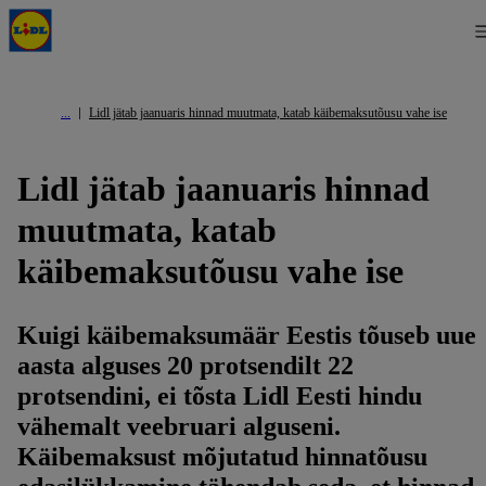
Lidl jätab jaanuaris hinnad muutmata, katab käibemaksutõusu vahe ise
Lidl jätab jaanuaris hinnad
muutmata, katab
käibemaksutõusu vahe ise
Kuigi käibemaksumäär Eestis tõuseb uue
aasta alguses 20 protsendilt 22
protsendini, ei tõsta Lidl Eesti hindu
vähemalt veebruari alguseni.
Käibemaksust mõjutatud hinnatõusu